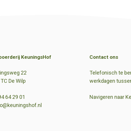
boerderij KeuningsHof
Contact ons
ingsweg 22
Telefonisch te be
 TC De Wilp
werkdagen tussen
94 64 29 01
Navigeren naar K
fo@keuningshof.nl
ebook