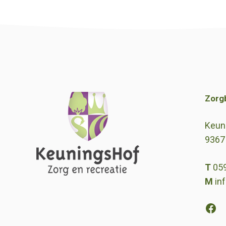
Zorg
Keun
9367
T
05
M
in
Fac