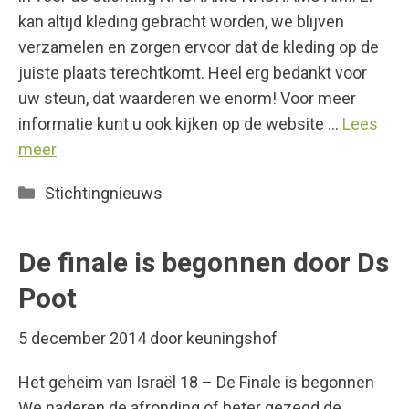
kan altijd kleding gebracht worden, we blijven
verzamelen en zorgen ervoor dat de kleding op de
juiste plaats terechtkomt. Heel erg bedankt voor
uw steun, dat waarderen we enorm! Voor meer
informatie kunt u ook kijken op de website …
Lees
meer
Categorieën
Stichtingnieuws
De finale is begonnen door Ds
Poot
5 december 2014
door
keuningshof
Het geheim van Israël 18 – De Finale is begonnen
We naderen de afronding of beter gezegd de