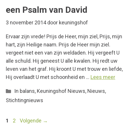
een Psalm van David
3 november 2014
door
keuningshof
Ervaar zijn vrede! Prijs de Heer, mijn ziel, Prijs, mijn
hart, zijn Heilige naam. Prijs de Heer mijn ziel.
vergeet niet een van zijn weldaden. Hij vergeeft U
alle schuld. Hij geneest U alle kwalen. Hij redt uw
leven van het graf. Hij kroont U met trouw en liefde,
Hij overlaadt U met schoonheid en …
Lees meer
Categorieën
In balans
,
Keuningshof Nieuws
,
Nieuws
,
Stichtingnieuws
Pagina
Pagina
1
2
Volgende
→