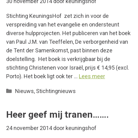
30 november 2014
door
keuningshof
Stichting KeuningsHof zet zich in voor de
verspreiding van het evangelie en ondersteunt
diverse hulpprojecten. Het publiceren van het boek
van Paul J.M. van Teeffelen, De verborgenheid van
de Tent der Samenkomst, past binnen deze
doelstelling. Het boek is verkrijgbaar bij de
stichting Christenen voor Israël, prijs € 14,95 (excl.
Porto). Het boek ligt ook ter …
Lees meer
Categorieën
Nieuws
,
Stichtingnieuws
Heer geef mij tranen…….
24 november 2014
door
keuningshof